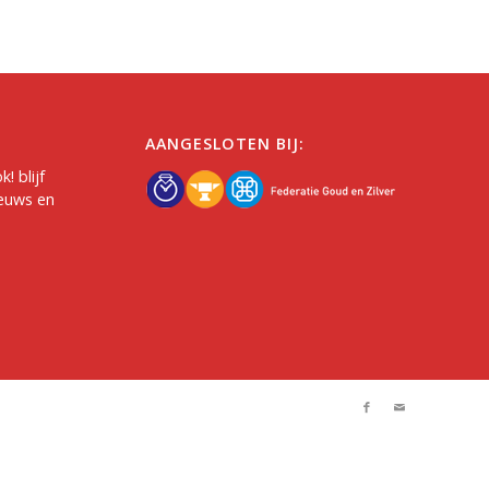
AANGESLOTEN BIJ:
ok
! blijf
euws en