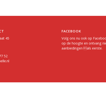
CT
FACEBOOK
aat 45
Volg ons nu ook op
Facebo
op de hoogte en ontvang ni
aanbiedingen als eerste.
77 52
lle.nl