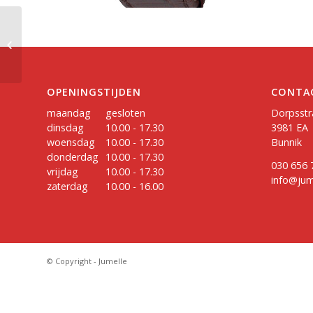
oorsieraad met
edelstenen
OPENINGSTIJDEN
CONTA
maandag
gesloten
Dorpsstr
dinsdag
10.00 - 17.30
3981 EA
woensdag
10.00 - 17.30
Bunnik
donderdag
10.00 - 17.30
030 656 
vrijdag
10.00 - 17.30
info@jume
zaterdag
10.00 - 16.00
© Copyright - Jumelle